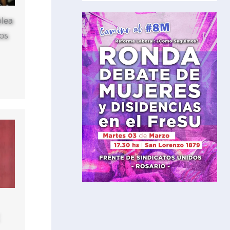
lea
os