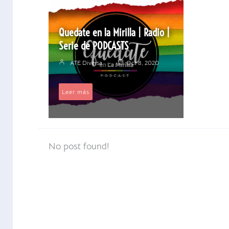
Quedate en la Mirilla | Radio |
Serie de PODCASTS
ATE Diversa
Oct 8, 2020
Leer más
No post found!