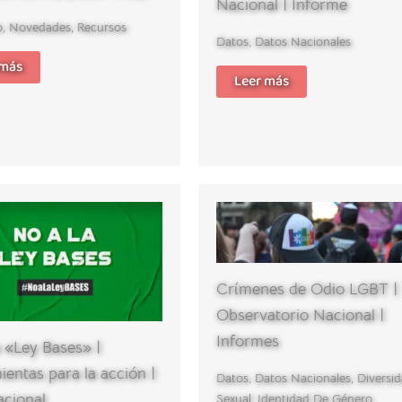
Nacional | Informe
o
,
Novedades
,
Recursos
Datos
,
Datos Nacionales
 más
Leer más
Crímenes de Odio LGBT |
Observatorio Nacional |
Informes
 «Ley Bases» |
entas para la acción |
Datos
,
Datos Nacionales
,
Diversi
cional
Sexual
,
Identidad De Género