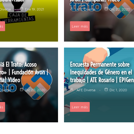
Diversa
Ene 19, 2021
ATE Diversa
Dic 20, 2020
ás
Leer más
á El Trato: Acoso
Encuesta Permanente sobre
ero» | Fundación Avon |
Inequidades de Género en el
ña| Video
trabajo | ATE Rosario | EPIGen
Diversa
Dic 20, 2020
ATE Diversa
Dic 1, 2020
ás
Leer más