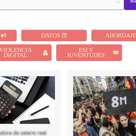
DATOS
ABORDAJ
VIOLENCIA
ESI Y
DIGITAL
JUVENTUDES
dora de salario real