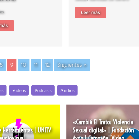
Leer más
es
 más
8
9
10
11
12
Siguientes »
as
Videos
Podcasts
Audios
«Cambiá El Trato: Violencia
e Herramientas | UNITV
Sexual digital» | Fundación
 audiovisual
Avon | Campaña| Video