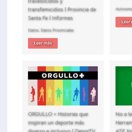
travesticidios y
transfemicidios | Provincia de
Activism
Santa Fe | Informes
Leer
Datos
,
Datos Provinciales
Leer más
ORGULLO + Historias que
No a la
inspiran un deporte más
Herrami
diverso e inclusivo | DeporTV
ATE Na