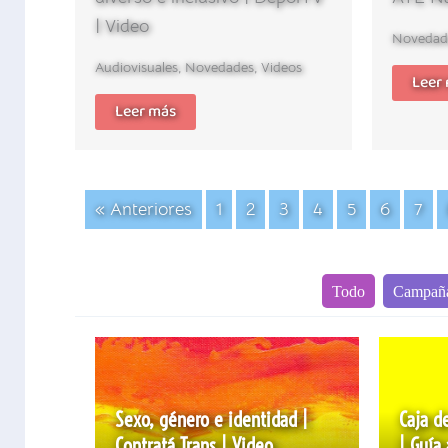
| Video
Novedad
Audiovisuales
,
Novedades
,
Videos
Leer
Leer más
« Anteriores
1
2
3
4
5
6
7
Todo
Campañ
Sexo, género e identidad |
Caja d
Contratá Trans | Video
| Guía