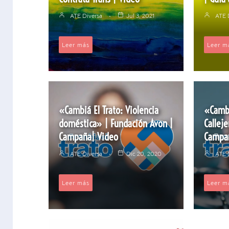
ATE Diversa
Jul 3, 2021
ATE 
Leer más
Leer m
«Cambiá El Trato: Violencia
«Cambi
doméstica» | Fundación Avon |
Callej
Campaña| Video
Campa
ATE Diversa
Dic 20, 2020
ATE 
Leer más
Leer m