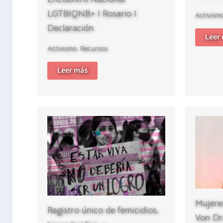
LGTBIQNB+ I Rosario I
Activism
Declaración
Leer
Activismo
,
Recursos
Leer más
Mujeres
Registro único de femicidios,
Von Dr