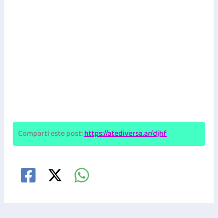
Compartí este post:
https://atediversa.ar/djhf