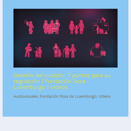
Gestión del cuidado: 7 puntos para su
regulación | Fundación Rosa
Luxemburgo | Videos
Audiovisuales
,
Fundación Rosa de Luxenburgo
,
Videos