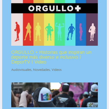
ORGULLO + Historias que inspiran un
deporte más diverso e inclusivo |
DeporTV | Video
Audiovisuales
,
Novedades
,
Videos