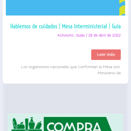
Hablemos de cuidados | Mesa Interministerial | Guía
Activismo
,
Guías
/
28 de abril de 2022
Hablemos
Leer más
de
cuidados
Los organismos nacionales que conforman la Mesa son:
|
Mesa
Ministerio de
Interministerial
|
Guía