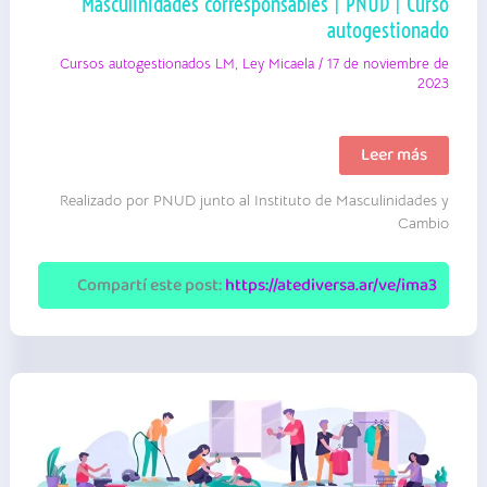
Masculinidades corresponsables | PNUD | Curso
autogestionado
Cursos autogestionados LM
,
Ley Micaela
/
17 de noviembre de
2023
Masculinidades
Leer más
corresponsables
|
Realizado por PNUD junto al Instituto de Masculinidades y
PNUD
|
Cambio
Curso
autogestionado
Compartí este post:
https://atediversa.ar/ve/ima3