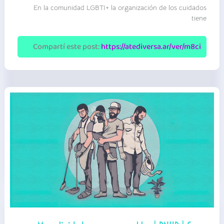
una
En la comunidad LGBTI+ la organización de los cuidados
perspectiva
de
tiene
diversidad
|
Editorial
Compartí este post:
https://atediversa.ar/ver/m8ci
Mingéneros
|
Colección
XYZ+