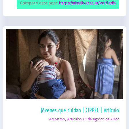
Video
Compartí este post:
https://atediversa.ar/ver/iadb
Jóvenes que cuidan | CIPPEC | Artículo
Activismo
,
Articulos
/
1 de agosto de 2022