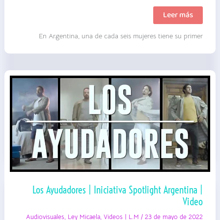
Jóvenes
Leer más
que
cuidan
En Argentina, una de cada seis mujeres tiene su primer
|
CIPPEC
|
Artículo
Los Ayudadores | Iniciativa Spotlight Argentina |
Video
Audiovisuales
,
Ley Micaela
,
Videos | L.M
/
23 de mayo de 2022