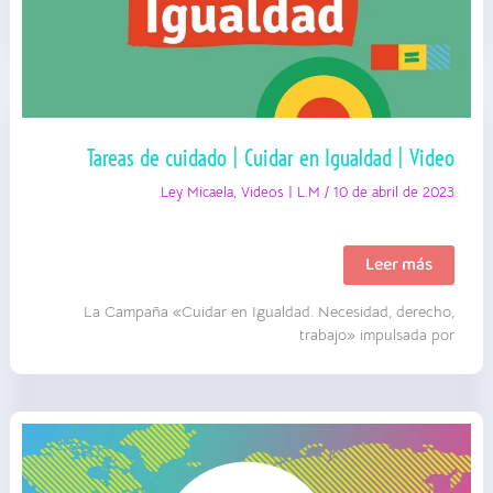
Tareas de cuidado | Cuidar en Igualdad | Video
Ley Micaela
,
Videos | L.M
/
10 de abril de 2023
Tareas
Leer más
de
cuidado
La Campaña «Cuidar en Igualdad. Necesidad, derecho,
|
Cuidar
trabajo» impulsada por
en
Igualdad
|
Video