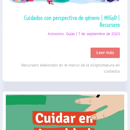
Cuidados con perspectiva de género | MIGyD |
Recursero
Activismo
,
Guías
/
7 de septiembre de 2023
Cuidados
Leer más
con
perspectiva
Recursero elaborado en el marco de la «Diplomatura en
de
género
cuidados
|
MIGyD
|
Recursero