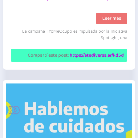
Los
Leer más
Ayudadores
|
La campaña #YoMeOcupo es impulsada por la Iniciativa
Iniciativa
Spotlight
Spotlight, una
Argentina
|
Video
Compartí este post:
https://atediversa.ar/kd5d