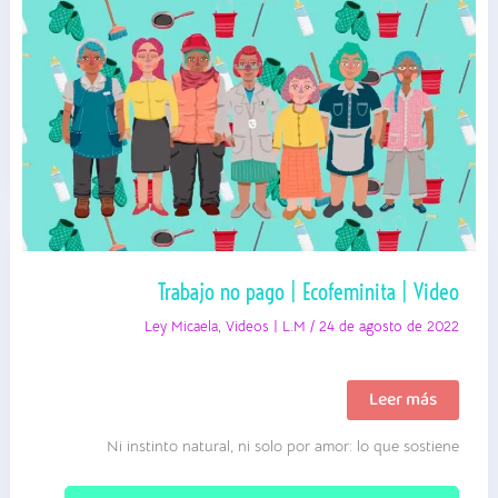
Trabajo no pago | Ecofeminita | Video
Ley Micaela
,
Videos | L.M
/
24 de agosto de 2022
Trabajo
Leer más
no
pago
Ni instinto natural, ni solo por amor: lo que sostiene
|
Ecofeminita
|