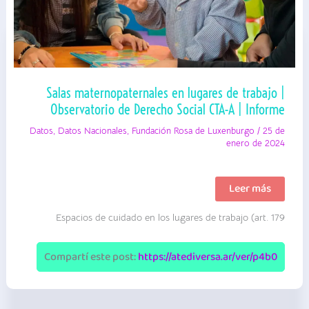
Salas maternopaternales en lugares de trabajo |
Observatorio de Derecho Social CTA-A | Informe
Datos
,
Datos Nacionales
,
Fundación Rosa de Luxenburgo
/
25 de
enero de 2024
Salas
Leer más
maternopaternal
en
Espacios de cuidado en los lugares de trabajo (art. 179
lugares
de
trabajo
|
Compartí este post:
https://atediversa.ar/ver/p4b0
Observatorio
de
Derecho
Social