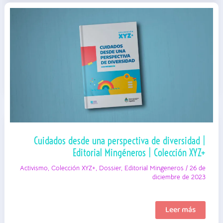
CTA-
A
|
Informe
Cuidados desde una perspectiva de diversidad |
Editorial Mingéneros | Colección XYZ+
Activismo
,
Colección XYZ+
,
Dossier
,
Editorial Mingeneros
/
26 de
diciembre de 2023
Cuidados
Leer más
desde