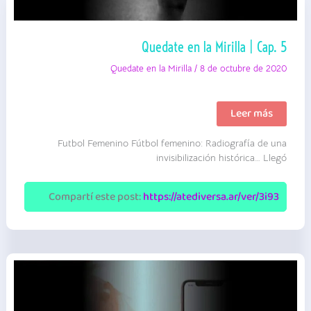
Quedate en la Mirilla | Cap. 5
Quedate en la Mirilla
/
8 de octubre de 2020
Quedate
Leer más
en
la
Futbol Femenino Fútbol femenino: Radiografía de una
Mirilla
|
invisibilización histórica… Llegó
Cap.
5
Compartí este post:
https://atediversa.ar/ver/3i93