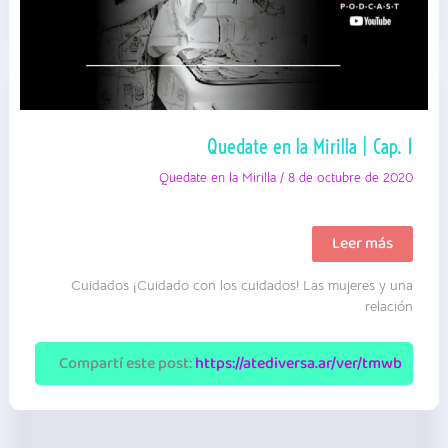
Quedate en la Mirilla | Cap. 1
Quedate en la Mirilla
/
8 de octubre de 2020
Quedate
Leer más
en
la
Cuidados ¡Cuidado con los cuidados! Las mujeres y una
Mirilla
|
relación
Cap.
1
Compartí este post:
https://atediversa.ar/ver/tmwb