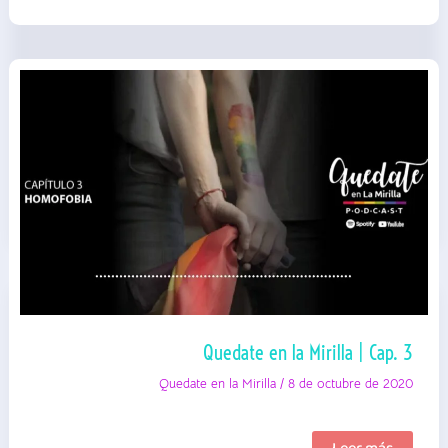
Quedate en la Mirilla | Cap. 3
Quedate en la Mirilla
/
8 de octubre de 2020
Quedate