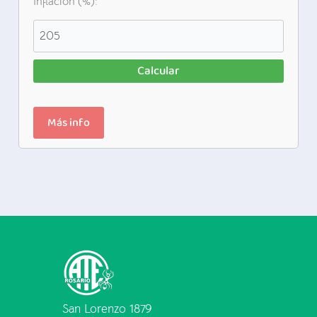
Inflación (%):
Calcular
Más info
San Lorenzo 1879