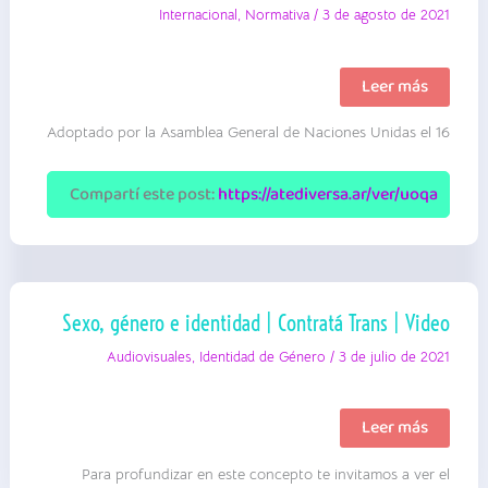
Internacional
,
Normativa
/
3 de agosto de 2021
Pacto
Leer más
Internacional
de
Adoptado por la Asamblea General de Naciones Unidas el 16
Derechos
Económicos,
Sociales
y
Compartí este post:
https://atediversa.ar/ver/uoqa
Culturales
|
DESC
I
ONU
Sexo, género e identidad | Contratá Trans | Video
Audiovisuales
,
Identidad de Género
/
3 de julio de 2021
Sexo,
Leer más
género
e
Para profundizar en este concepto te invitamos a ver el
identidad