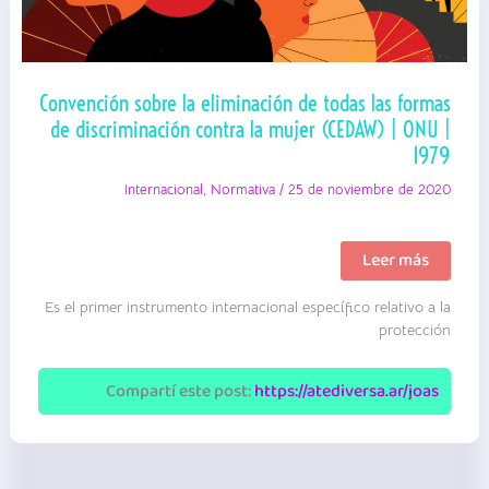
Convención sobre la eliminación de todas las formas
de discriminación contra la mujer (CEDAW) | ONU |
1979
Internacional
,
Normativa
/
25 de noviembre de 2020
Convención
Leer más
sobre
la
Es el primer instrumento internacional específico relativo a la
eliminación
de
protección
todas
las
formas
Compartí este post:
https://atediversa.ar/joas
de
discriminación
contra
la
mujer
(CEDAW)