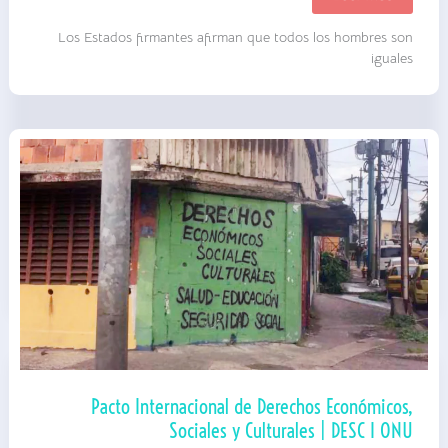
Internacional
sobre
Los Estados firmantes afirman que todos los hombres son
la
Eliminación
iguales
de
todas
las
formas
de
Discriminación
Racial
|
1965
|
ONU
Pacto Internacional de Derechos Económicos,
Sociales y Culturales | DESC I ONU