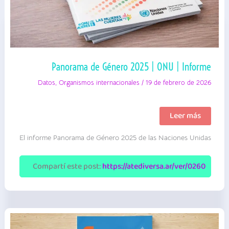
Panorama de Género 2025 | ONU | Informe
Datos
,
Organismos internacionales
/
19 de febrero de 2026
Panorama
Leer más
de
Género
El informe Panorama de Género 2025 de las Naciones Unidas
2025
|
ONU
|
Compartí este post:
https://atediversa.ar/ver/0260
Informe