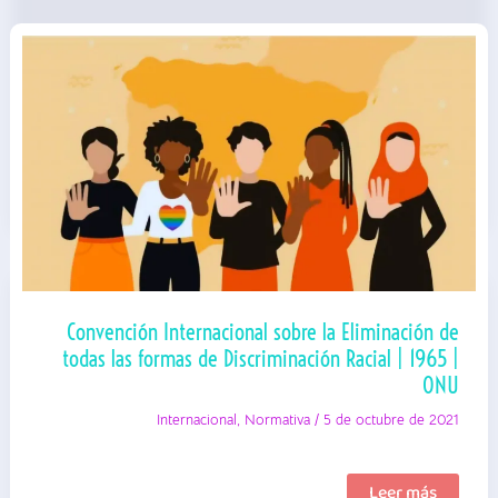
ONU
|
Plan
de
acción
Convención Internacional sobre la Eliminación de
todas las formas de Discriminación Racial | 1965 |
ONU
Internacional
,
Normativa
/
5 de octubre de 2021
Convención
Leer más