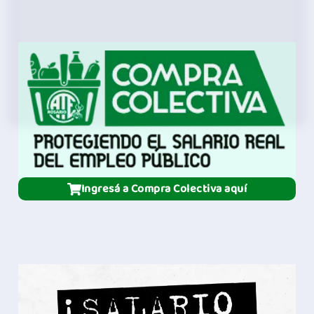
|
ONU
|
1979
Ingresá a Compra Colectiva aquí