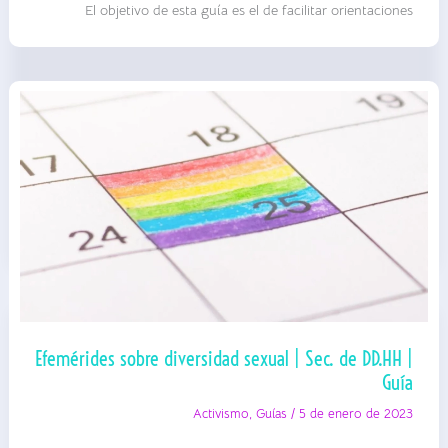
El objetivo de esta guía es el de facilitar orientaciones
en
presupuestos
de
entidades
locales
|
Red
de
Municipios
(Granada)
|
Guía
Efemérides sobre diversidad sexual | Sec. de DD.HH |
Guía
Activismo
,
Guías
/
5 de enero de 2023