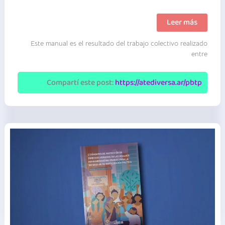
Prevención
Leer más
de
la
Este manual es el resultado del trabajo colectivo realizado
violencia
laboral
entre
en
empresas
|
Compartí este post:
https://atediversa.ar/pbtp
OAVL
|
Manual