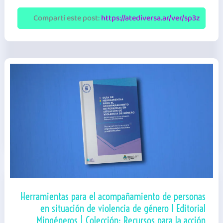
en
el
Compartí este post:
https://atediversa.ar/ver/sp3z
mundo
del
trabajo
|
Iniciativa
Spotlight
|
Guía
sindical
Herramientas para el acompañamiento de personas
en situación de violencia de género I Editorial
Mingéneros | Colección: Recursos para la acción