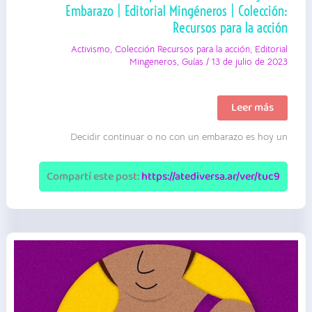
Embarazo | Editorial Mingéneros | Colección:
Recursos para la acción
Activismo
,
Colección Recursos para la acción
,
Editorial
Mingeneros
,
Guías
/
13 de julio de 2023
Acceso
Leer más
A
La
Decidir continuar o no con un embarazo es hoy un
Interrupción
Voluntaria
Y
Legal
Compartí este post:
https://atediversa.ar/ver/tuc9
Del
Embarazo
|
Editorial
Mingéneros
|
Colección:
Recursos
para
la
acción