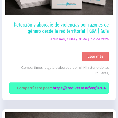
Detección y abordaje de violencias por razones de
género desde la red territorial | GBA | Guía
Activismo
,
Guías
/
30 de junio de 2026
Detección
Leer más
y
abordaje
Compartimos la guía elaborada por el Ministerio de las
de
violencias
Mujeres,
por
razones
de
Compartí este post:
https://atediversa.ar/ver/0284
género
desde
la
red
territorial
|
GBA