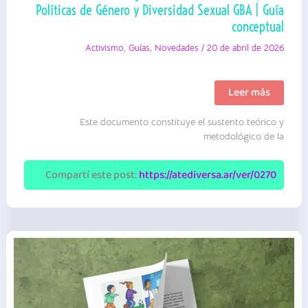
Políticas de Género y Diversidad Sexual GBA | Guía
conceptual
Activismo
,
Guías
,
Novedades
/
20 de abril de 2026
Matriz
Leer más
de
riesgo
Este documento constituye el sustento teórico y
|
Ministerio
metodológico de la
de
las
Mujeres,
Compartí este post:
https://atediversa.ar/ver/0270
Políticas
de
Género
y
Diversidad
Sexual
GBA
|
Guía
conceptual