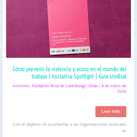
Cómo prevenir la violencia y acoso en el mundo del
trabajo | Iniciativa Spotlight | Guía sindical
Activismo
,
Fundación Rosa de Luxenburgo
,
Guías
/
6 de enero de
2024
Cómo
Leer más
prevenir
la
Con el objetivo de acompañar a las organizaciones sindicales
violencia
y
en
acoso