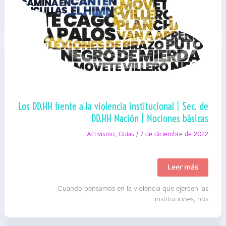
Los DD.HH frente a la violencia institucional | Sec. de
DD.HH Nación | Nociones básicas
Activismo
,
Guías
/
7 de diciembre de 2022
Los
Leer más
DD.HH
frente
Cuando pensamos en la violencia que ejercen las
a
la
instituciones, nos
violencia
institucional
|