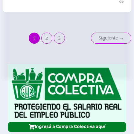
motivos
de
de
género
|
MIGyD
|
Guía
Siguiente
→
1
2
3
Ingresá a Compra Colectiva aquí