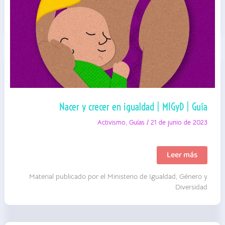
Nacer y crecer en igualdad | MIGyD | Guía
Activismo
,
Guías
/
21 de junio de 2023
Nacer
Leer más
y
crecer
Material publicado por el Ministerio de Igualdad, Género y
en
igualdad
Diversidad
|
MIGyD
|
Guía