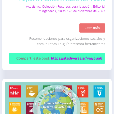
Activismo
,
Colección Recursos para la acción
,
Editorial
Mingeneros
,
Guías
/
26 de diciembre de 2023
Herramientas
Leer más
para
el
Recomendaciones para organizaciones sociales y
acompañamient
de
comunitarias La guía presenta herramientas
personas
en
situación
Compartí este post:
https://atediversa.ar/ver/6ua6
de
violencia
de
género
I
Editorial
Mingéneros
|
Colección:
Recursos
para
la
acción