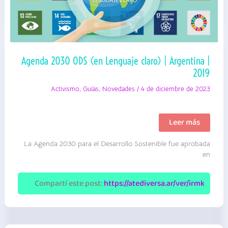
Agenda 2030 ODS (en Lenguaje claro) | Argentina |
2019
Activismo
,
Guías
,
Novedades
/
4 de diciembre de 2023
Agenda
Leer más
2030
ODS
La Agenda 2030 para el Desarrollo Sostenible fue aprobada
(en
Lenguaje
en
claro)
|
Argentina
Compartí este post:
https://atediversa.ar/ver/irmk
|
2019