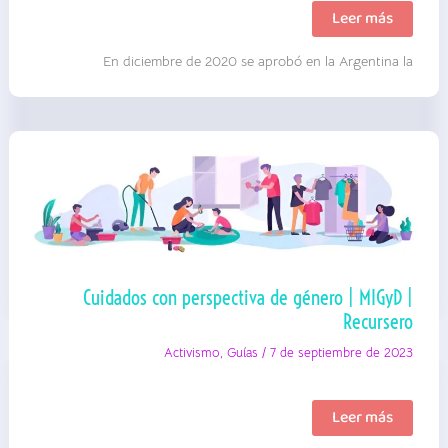
ABC
Leer más
del
Aborto
En diciembre de 2020 se aprobó en la Argentina la
Legal
en
Argentina
|
FUSA
|
Guía
Cuidados con perspectiva de género | MIGyD |
Recursero
Activismo
,
Guías
/
7 de septiembre de 2023
Cuidados
Leer más
con