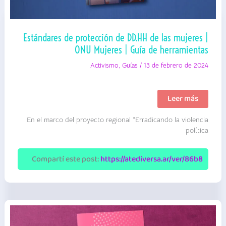
Estándares de protección de DD.HH de las mujeres |
ONU Mujeres | Guía de herramientas
Activismo
,
Guías
/
13 de febrero de 2024
Estándares
Leer más
de
protección
En el marco del proyecto regional “Erradicando la violencia
de
DD.HH
política
de
las
mujeres
Compartí este post:
https://atediversa.ar/ver/86b8
|
ONU
Mujeres
|
Guía
de
herramientas