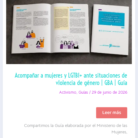
|
Guía
Acompañar a mujeres y LGTBI+ ante situaciones de
vIolencia de género | GBA | Guía
Activismo
,
Guías
/
29 de junio de 2026
Acompañar
Leer más
a
mujeres
Compartimos la Guía elaborada por el Ministerio de las
y
LGTBI+
Mujeres,
ante