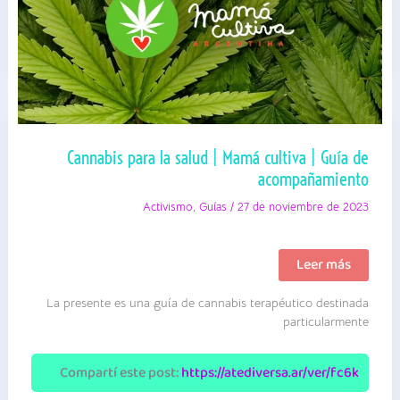
Cannabis para la salud | Mamá cultiva | Guía de
acompañamiento
Activismo
,
Guías
/
27 de noviembre de 2023
Cannabis
Leer más
para
la
La presente es una guía de cannabis terapéutico destinada
salud
|
particularmente
Mamá
cultiva
|
Compartí este post:
https://atediversa.ar/ver/fc6k
Guía
de