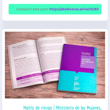
situaciones
de
Compartí este post:
https://atediversa.ar/ver/0283
vIolencia
de
género
|
GBA
|
Guía
Matriz de riesgo | Ministerio de las Mujeres,