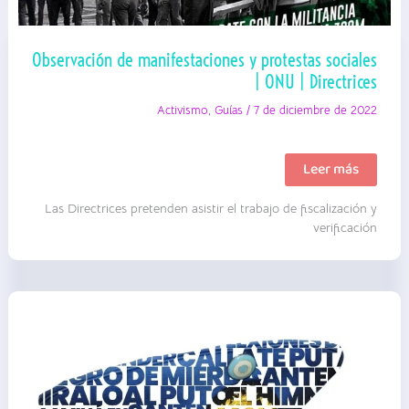
Observación de manifestaciones y protestas sociales
| ONU | Directrices
Activismo
,
Guías
/
7 de diciembre de 2022
Observación
Leer más
de
manifestaciones
Las Directrices pretenden asistir el trabajo de fiscalización y
y
protestas
verificación
sociales
|
ONU
|
Directrices