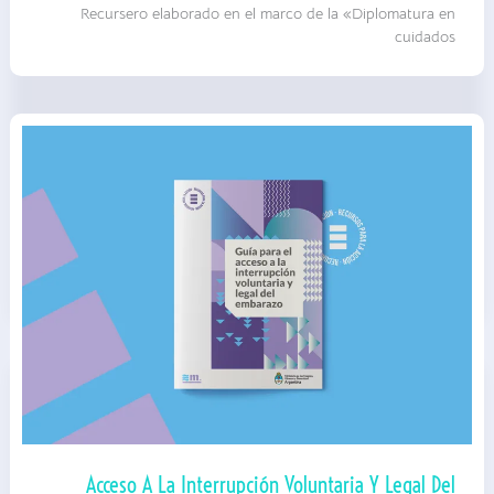
perspectiva
Recursero elaborado en el marco de la «Diplomatura en
de
género
cuidados
|
MIGyD
|
Recursero
Acceso A La Interrupción Voluntaria Y Legal Del