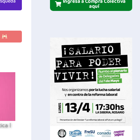
Ingresá a Compra Colectiva
aquí
E
ica |