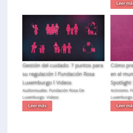
Leer má
Gestión del cuidado: 7 puntos para
Cómo prev
su regulación | Fundación Rosa
en el mund
Luxemburgo | Videos
Spotlight 
Audiovisuales
,
Fundación Rosa De
Activismo
,
F
Luxenburgo
,
Videos
Luxenburgo
Leer más
Leer má