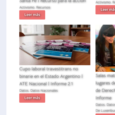
Santa Fe | Recurso para la acción
Activismo
,
R
Activismo
,
Recursos
Leer má
Leer más
Cupo laboral travestitrans no
Salas mat
binarie en el Estado Argentino |
lugares d
ATE Nacional | Informe 2.1
de Derec
Datos
,
Datos Nacionales
Leer más
Informe
Datos
,
Dato
De Luxenbu