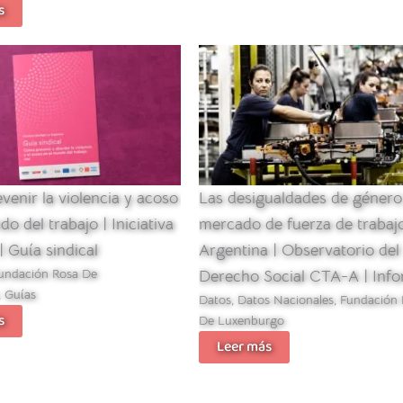
s
enir la violencia y acoso
Las desigualdades de género
o del trabajo | Iniciativa
mercado de fuerza de trabaj
| Guía sindical
Argentina | Observatorio del
undación Rosa De
Derecho Social CTA-A | Inf
,
Guías
Datos
,
Datos Nacionales
,
Fundación 
s
De Luxenburgo
Leer más