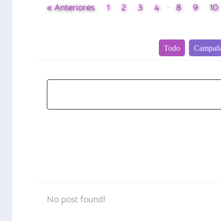
…
« Anteriores
1
2
3
4
8
9
10
Todo
Campañ
No post found!