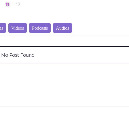
11
12
as
Videos
Podcasts
Audios
No Post Found