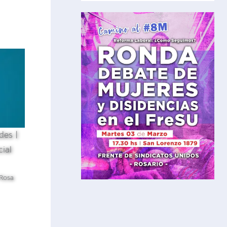
des |
ial
Rosa