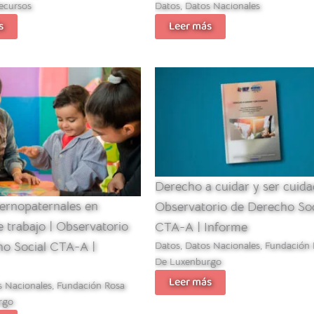
ecursos
Datos
,
Datos Nacionales
s
Leer más
Derecho a cuidar y ser cuida
ernopaternales en
Observatorio de Derecho Soc
e trabajo | Observatorio
CTA-A | Informe
ho Social CTA-A |
Datos
,
Datos Nacionales
,
Fundación 
De Luxenburgo
Leer más
s Nacionales
,
Fundación Rosa
rgo