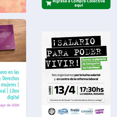
Ingresá a Compra Colectiva
aquí
ero en las
s: Derechos
s mujeres |
ral | Libro
digital
mayo de 2026