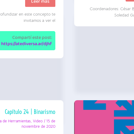
G
Sexo,
Leer más
M
género
Coordenadores: César B
A
e
e
rofundizar en este concepto te
identidad
Soledad G
D
|
invitamos a ver el
H
Contratá
Trans
|
Compartí este post:
Video
https://atediversa.ar/djhf
Capítulo 24 | Binarismo
a de Herramientas
,
Video
/
15 de
noviembre de 2020