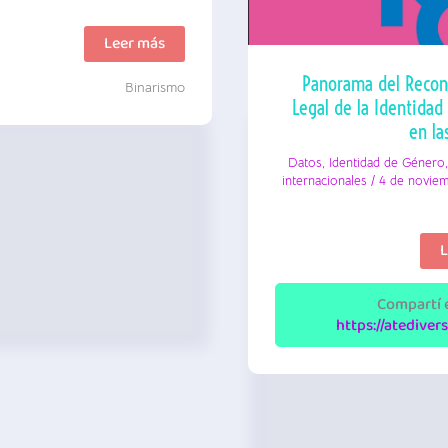
Capítulo
Leer más
24
|
Panorama del Recon
Binarismo
Binarismo
Legal de la Identidad
en la
Datos
,
Identidad de Género
internacionales
/
4 de novie
P
L
d
R
L
Compartí e
d
https://atediver
l
I
d
G
e
l
A