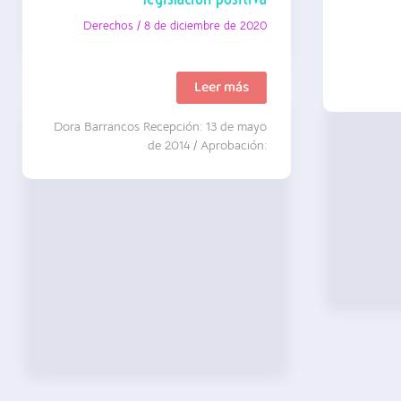
Derechos
/
8 de diciembre de 2020
Géneros
Leer más
y
sexualidades
Dora Barrancos Recepción: 13 de mayo
disidentes
en
de 2014 / Aprobación:
la
Argentina:
de
la
agencia
por
derechos
a
la
legislación
positiva