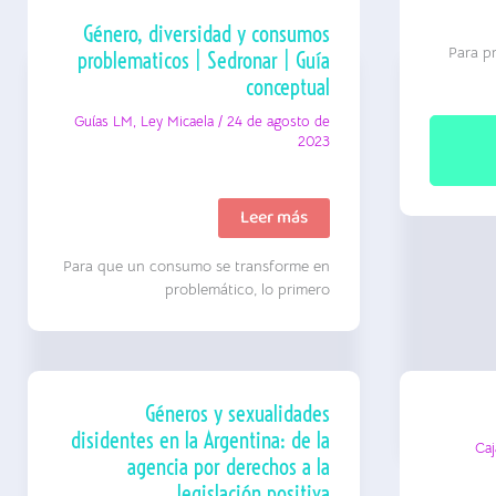
Género, diversidad y consumos
Para p
problematicos | Sedronar | Guía
conceptual
Guías LM
,
Ley Micaela
/
24 de agosto de
2023
Género,
Leer más
diversidad
y
Para que un consumo se transforme en
consumos
problematicos
problemático, lo primero
|
Sedronar
|
Guía
conceptual
Géneros y sexualidades
disidentes en la Argentina: de la
Caj
agencia por derechos a la
legislación positiva