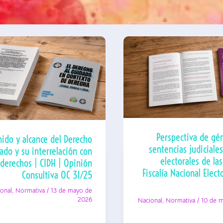
Perspectiva de gén
ido y alcance del Derecho
sentencias judiciale
dado y su interrelación con
electorales de la
 derechos | CIDH | Opinión
Fiscalía Nacional Electo
Consultiva OC 31/25
ional
,
Normativa
/
13 de mayo de
2026
Nacional
,
Normativa
/
10 de 