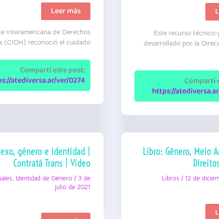
Contenido
Leer más
P
L
y
d
alcance
g
te Interamericana de Derechos
del
Este recurso técnico
e
Derecho
l
 (CIDH) reconoció el cuidado
desarrollado por la Direc
al
s
Cuidado
j
y
D
Compartí este post:
su
e
ps://atediversa.ar/ver/0274
interrelación
Compartí e
d
con
l
https://atediversa.a
otros
m
derechos
|
|
F
CIDH
N
|
E
Opinión
|
Consultiva
L
OC
exo, género e identidad |
Libro: Gênero, Meio 
d
31/25
Contratá Trans | Video
Direit
uales
,
Identidad de Género
/
3 de
Libros
/
12 de dicie
julio de 2021
L
L