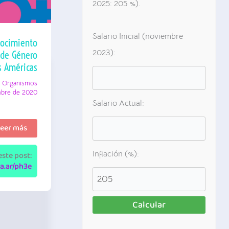
2025: 205 %).
Salario Inicial (noviembre
ocimiento
2023):
 de Género
s Américas
,
Organismos
mbre de 2020
Salario Actual:
anorama
eer más
el
econocimiento
egal
Inflación (%):
ste post:
e
sa.ar/ph3e
a
dentidad
e
énero
n
Calcular
as
méricas