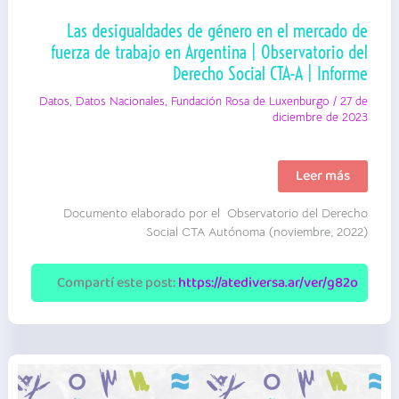
Las desigualdades de género en el mercado de
fuerza de trabajo en Argentina | Observatorio del
Derecho Social CTA-A | Informe
Datos
,
Datos Nacionales
,
Fundación Rosa de Luxenburgo
/
27 de
diciembre de 2023
Las
Leer más
desigualdades
de
Documento elaborado por el Observatorio del Derecho
género
en
Social CTA Autónoma (noviembre, 2022)
el
mercado
de
Compartí este post:
https://atediversa.ar/ver/g82o
fuerza
de
trabajo
en
Argentina | Obse
del
Derecho
Social