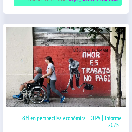
|
OM-
CSJN
|
Informes
8M en perspectiva económica | CEPA | Informe
2025