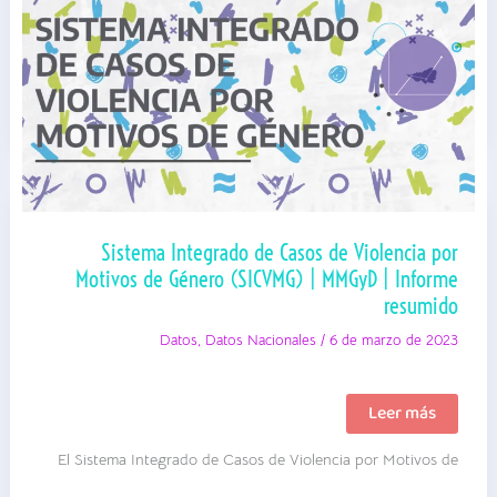
CTA-
A | Informe
Sistema Integrado de Casos de Violencia por
Motivos de Género (SICVMG) | MMGyD | Informe
resumido
Datos
,
Datos Nacionales
/
6 de marzo de 2023
Sistema
Leer más
Integrado
de
El Sistema Integrado de Casos de Violencia por Motivos de
Casos
de