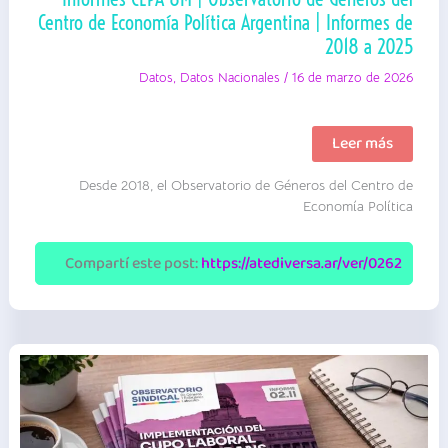
Centro de Economía Política Argentina | Informes de
2018 a 2025
Datos
,
Datos Nacionales
/
16 de marzo de 2026
Informes
Leer más
CEPA
8M
Desde 2018, el Observatorio de Géneros del Centro de
|
Observatorio
Economía Política
de
Géneros
del
Compartí este post:
https://atediversa.ar/ver/0262
Centro
de
Economía
Política
Argentina
|
Informes
de
2018
a
2025