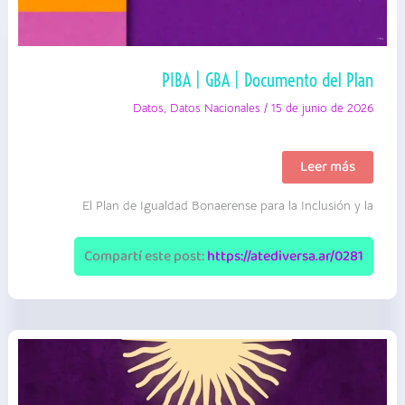
PIBA | GBA | Documento del Plan
Datos
,
Datos Nacionales
/
15 de junio de 2026
PIBA
Leer más
|
GBA
El Plan de Igualdad Bonaerense para la Inclusión y la
|
Documento
del
Plan
Compartí este post:
https://atediversa.ar/0281