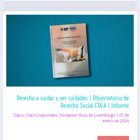
Social
CTA-
A
|
Informe
Derecho a cuidar y ser cuidades | Observatorio de
Derecho Social CTA-A | Informe
Datos
,
Datos Nacionales
,
Fundación Rosa de Luxenburgo
/
25 de
enero de 2024