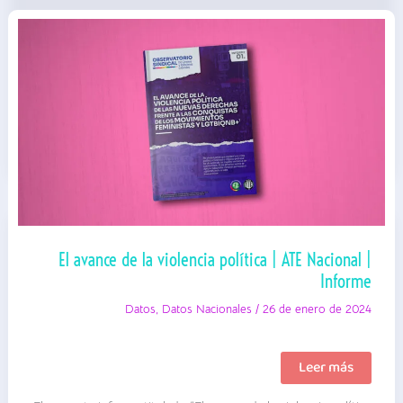
El avance de la violencia política | ATE Nacional |
Informe
Datos
,
Datos Nacionales
/
26 de enero de 2024
El
Leer más
avance
de