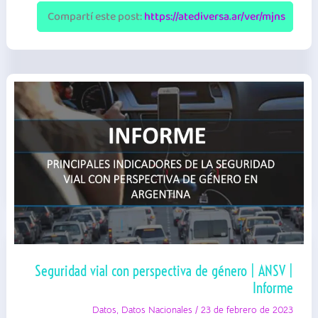
Violencia
por
Compartí este post:
https://atediversa.ar/ver/mjns
Motivos
de
Género
(SICVMG)
|
MMGyD
|
Informe
resumido
Seguridad vial con perspectiva de género | ANSV |
Informe
Datos
,
Datos Nacionales
/
23 de febrero de 2023