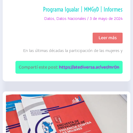
Programa Igualar | MMGyD | Informes
Datos
,
Datos Nacionales
/
3 de mayo de 2024
Programa
Leer más
Igualar
|
En las últimas décadas la participación de las mujeres y
MMGyD
|
Informes
Compartí este post:
https://atediversa.ar/ver/mr0n