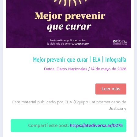
Mejor prevenir que curar | ELA | Infografía
Datos
,
Datos Nacionales
/
14 de mayo de 2026
Mejor
Leer más
prevenir
que
Este material publicado por ELA (Equipo Latinoamericano de
curar
|
Justicia y
ELA
|
Infografía
Compartí este post:
https://atediversa.ar/0275