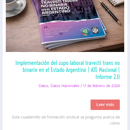
Implementación del cupo laboral travesti trans no
binarie en el Estado Argentino | ATE Nacional |
Informe 2.II
Datos
,
Datos Nacionales
/
17 de febrero de 2026
Implementación
Leer más
del
cupo
Este cuadernillo de formación sindical se pregunta acerca de
laboral
travesti
cómo
trans