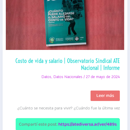
Costo de vida y salario | Observatorio Sindical ATE
Nacional | Informe
Datos
,
Datos Nacionales
/
27 de mayo de 2024
Costo
Leer más
de
vida
¿Cuánto se necesita para vivir? ¿Cuándo fue la última vez
y
salario
|
Observatorio
Compartí este post:
https://atediversa.ar/ver/489s
Sindical