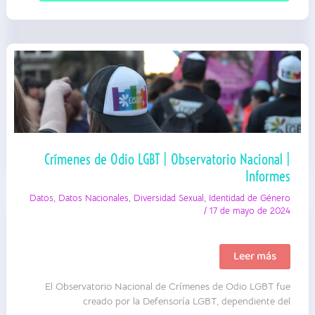
ATE
Nacional
|
Informe
Crímenes de Odio LGBT | Observatorio Nacional |
Informes
Datos
,
Datos Nacionales
,
Diversidad Sexual
,
Identidad de Género
/
17 de mayo de 2024
Crímenes
Leer más
de
Odio
El Observatorio Nacional de Crímenes de Odio LGBT fue
LGBT
|
creado por la Defensoría LGBT, dependiente del
Observatorio