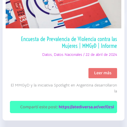
Encuesta de Prevalencia de Violencia contra las
Mujeres | MMGyD | Informe
Datos
,
Datos Nacionales
/
22 de abril de 2024
Encuesta
Leer más
de
Prevalencia
El MMGyD y la iniciativa Spotlight en Argentina desarrollaron
de
Violencia
la
contra
las
Mujeres
Compartí este post:
https://atediversa.ar/ver/0zsl
|
MMGyD
|
Informe