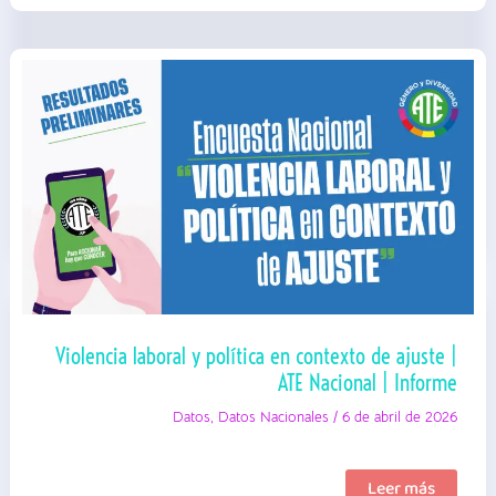
Violencia laboral y política en contexto de ajuste |
ATE Nacional | Informe
Datos
,
Datos Nacionales
/
6 de abril de 2026
Violencia
Leer más