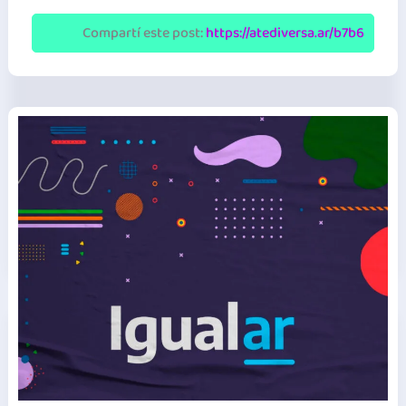
Nacional
|
Compartí este post:
https://atediversa.ar/b7b6
Informes