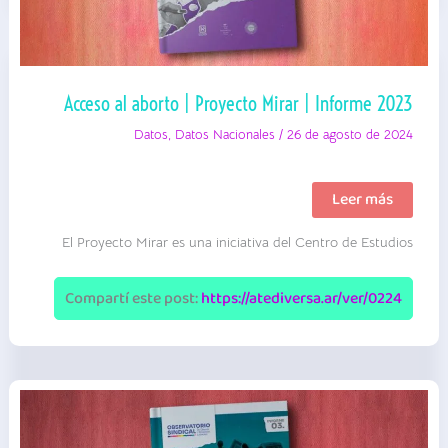
Acceso al aborto | Proyecto Mirar | Informe 2023
Datos
,
Datos Nacionales
/
26 de agosto de 2024
Acceso
Leer más
al
aborto
El Proyecto Mirar es una iniciativa del Centro de Estudios
|
Proyecto
Mirar
|
Compartí este post:
https://atediversa.ar/ver/0224
Informe
2023