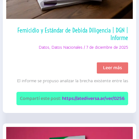
Femicidio y Estándar de Debida Diligencia | DGN |
Informe
Datos
,
Datos Nacionales
/
7 de diciembre de 2025
Femicidio
Leer más
y
Estándar
El informe se propuso analizar la brecha existente entre las
de
Debida
Diligencia
|
Compartí este post:
https://atediversa.ar/ver/0256
DGN
|
Informe