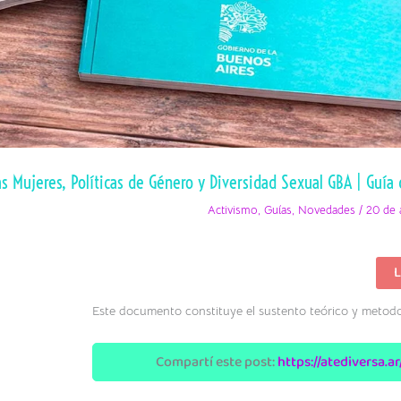
as Mujeres, Políticas de Género y Diversidad Sexual GBA | Guía
Activismo
,
Guías
,
Novedades
/
20 de 
M
L
d
r
Este documento constituye el sustento teórico y metodo
|
M
d
l
Compartí este post:
https://atediversa.a
M
P
d