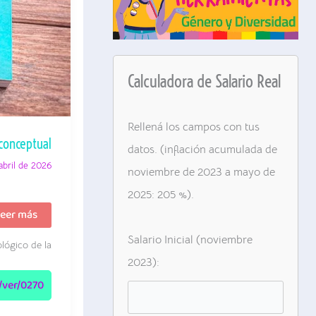
Calculadora de Salario Real
Rellená los campos con tus
 conceptual
datos. (inflación acumulada de
abril de 2026
noviembre de 2023 a mayo de
2025: 205 %).
atriz
eer más
e
iesgo
Salario Inicial (noviembre
lógico de la
inisterio
2023):
e
as
r/ver/0270
ujeres,
olíticas
e