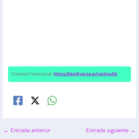
Compartí este post:
https://atediversa.ar/ver/nw0b
←
Entrada anterior
Entrada siguiente
→