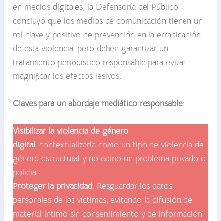
en medios digitales, la Defensoría del Público
concluyó que los medios de comunicación tienen un
rol clave y positivo de prevención en la erradicación
de esta violencia, pero deben garantizar un
tratamiento periodístico responsable para evitar
magnificar los efectos lesivos.
Claves para un abordaje mediático responsable:
Visibilizar la violencia de género
digital
: contextualizarla como un tipo de violencia de
género estructural y no como un problema privado o
policial.
Proteger la privacidad
: Resguardar los datos
personales de las víctimas, evitando la difusión de
material íntimo sin consentimiento y de información