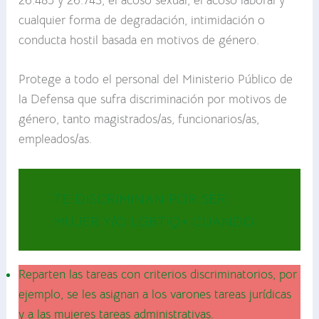
26.485 y 26.743, el acoso sexual, el acoso laboral y
cualquier forma de degradación, intimidación o
conducta hostil basada en motivos de género.
Protege a todo el personal del Ministerio Público de
la Defensa que sufra discriminación por motivos de
género, tanto magistrados/as, funcionarios/as,
empleados/as.
TE DISCRIMINAN POR SER
MUJER Y/O LGBTIQ+ CUANDO:
Reparten las tareas con criterios discriminatorios, por
ejemplo, se les asignan a los varones tareas jurídicas
y a las mujeres tareas administrativas.