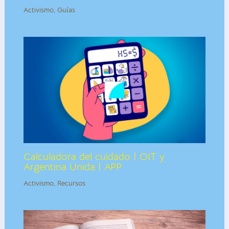
Activismo
,
Guías
Calculadora del cuidado | OIT y
Argentina Unida | APP
Activismo
,
Recursos