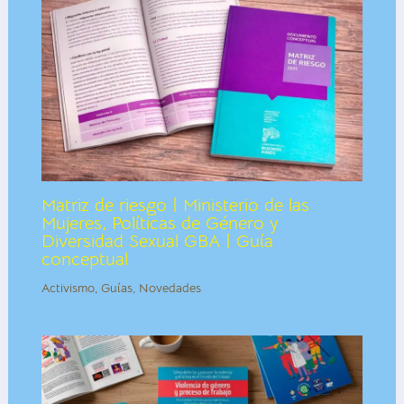
Matriz de riesgo | Ministerio de las
Mujeres, Políticas de Género y
Diversidad Sexual GBA | Guía
conceptual
Activismo
,
Guías
,
Novedades