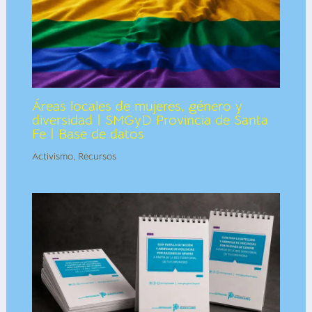
Áreas locales de mujeres, género y
diversidad | SMGyD Provincia de Santa
Fe | Base de datos
Activismo
,
Recursos