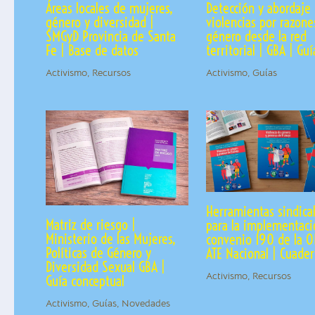
Áreas locales de mujeres,
Detección y abordaje
género y diversidad |
violencias por razone
SMGyD Provincia de Santa
género desde la red
Fe | Base de datos
territorial | GBA | Guí
Activismo
,
Recursos
Activismo
,
Guías
Herramientas sindica
Matriz de riesgo |
para la implementaci
Ministerio de las Mujeres,
convenio 190 de la OI
Políticas de Género y
ATE Nacional | Cuader
Diversidad Sexual GBA |
Activismo
,
Recursos
Guía conceptual
Activismo
,
Guías
,
Novedades