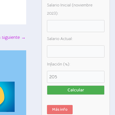
Salario Inicial (noviembre
2023):
 siguiente
→
Salario Actual:
Inflación (%):
Calcular
Más info