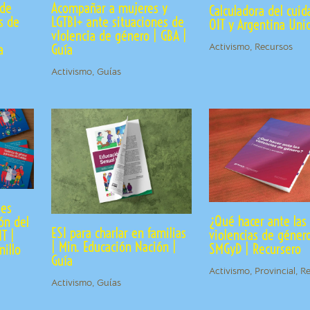
 de
Acompañar a mujeres y
Calculadora del cuid
s de
LGTBI+ ante situaciones de
OIT y Argentina Uni
vIolencia de género | GBA |
Activismo
,
Recursos
a
Guía
Activismo
,
Guías
les
¿Qué hacer ante las
ón del
ESI para charlar en familias
violencias de género
T |
| Min. Educación Nación |
SMGyD | Recursero
nillo
Guía
Activismo
,
Provincial
,
Re
Activismo
,
Guías