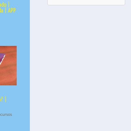
ado |
da | APP
? |
cursos