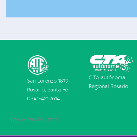
CTA autónoma
San Lorenzo 1879
Regional Rosario
Rosario, Santa Fe
0341-4257614
[pwa-install-button]