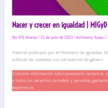
Nacer y crecer en igualdad | MIGyD 
Por
ATE diversa
/
21 de junio de 2023
/
Activismo
,
Guías
/
Material publicado por el Ministerio de Igualdad, G
políticas de cuidados con perspectiva de género.
Contiene información sobre puerperio, lactancia, 
y todos los derechos de bebés y personas gestante
experiencia.