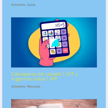
Activismo
,
Guías
Calculadora del cuidado | OIT y
Argentina Unida | APP
Activismo
,
Recursos