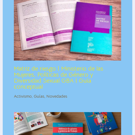
Matriz de riesgo | Ministerio de las
Mujeres, Políticas de Género y
Diversidad Sexual GBA | Guía
conceptual
Activismo
,
Guías
,
Novedades