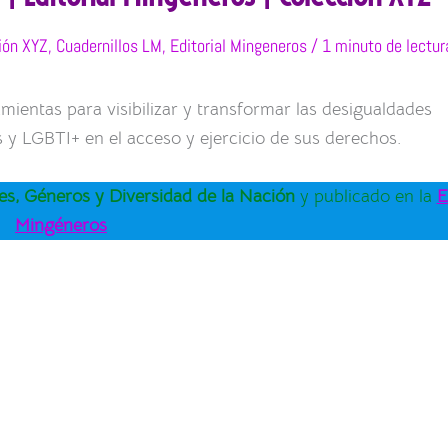
ión XYZ
,
Cuadernillos LM
,
Editorial Mingeneros
/
1 minuto de lectur
mientas para visibilizar y transformar las desigualdades
 y LGBTI+ en el acceso y ejercicio de sus derechos.
es, Géneros y Diversidad de la Nación
y publicado en la
E
Mingéneros