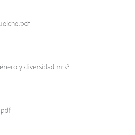
uelche.pdf
género y diversidad.mp3
.pdf