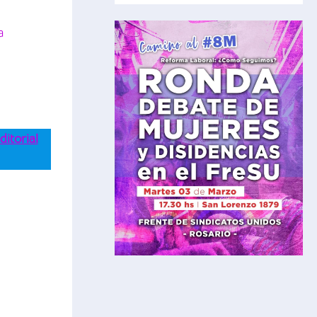
a
ditorial