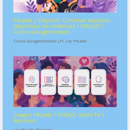
Micaela y Deporte: Construir espacios
deportivos sin violencias | SMGyD |
Curso autogestionado
Cursos autogestionados LM
,
Ley Micaela
Juegos Micaela | SMGyD Santa Fe |
Recursos
Ley Micaela
,
Recursos