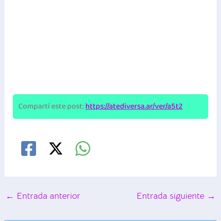
Compartí este post:
https://atediversa.ar/ver/a5t2
←
Entrada anterior
Entrada siguiente
→