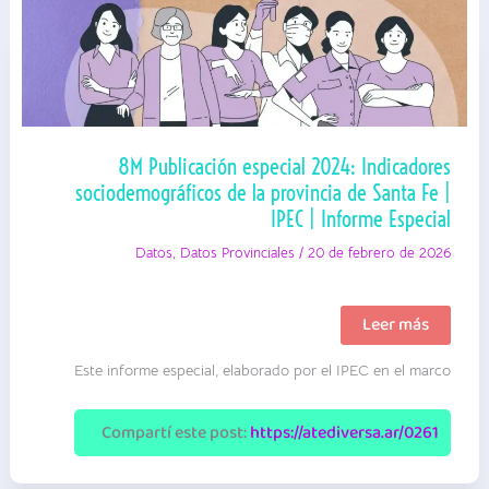
8M Publicación especial 2024: Indicadores
sociodemográficos de la provincia de Santa Fe |
IPEC | Informe Especial
Datos
,
Datos Provinciales
/
20 de febrero de 2026
8M
Leer más
Publicación
especial
Este informe especial, elaborado por el IPEC en el marco
2024:
Indicadores
sociodemográfi
de
Compartí este post:
https://atediversa.ar/0261
la
provincia
de