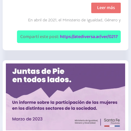
Registro
Leer más
único
de
En abril de 2021, el Ministerio de Igualdad, Género y
femicidios,
travesticidios
y
transfemicidios
Compartí este post:
https://atediversa.ar/ver/0217
|
Provincia
de
Santa
Fe
|
Informes