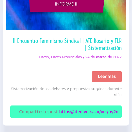
II Encuentro Feminismo Sindical | ATE Rosario y FLR
| Sistematización
Datos
,
Datos Provinciales
/
24 de marzo de 2022
II
Leer más
Encuentro
Feminismo
Sistematización de los debates y propuestas surgidas durante
Sindical
|
el “II
ATE
Rosario
y
Compartí este post:
https://atediversa.ar/ver/by2o
FLR
|
Sistematización