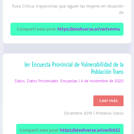
|
Ruta Crítica: trayectorias que siguen las mujeres en situación
Defensoría
del
de
Pueblo
(2017)
|
Compartí este post:
https://atediversa.ar/ver/xmmu
Investigación
1er Encuesta Provincial de Vulnerabilidad de la
Población Trans
Datos
,
Datos Provinciales
,
Encuestas
/
4 de noviembre de 2020
1er
Leer más
Encuesta
Provincial
Diciembre 2019 | Primeros Datos
de
Vulnerabilidad
de
la
Compartí este post:
https://atediversa.ar/ver/b922
Población