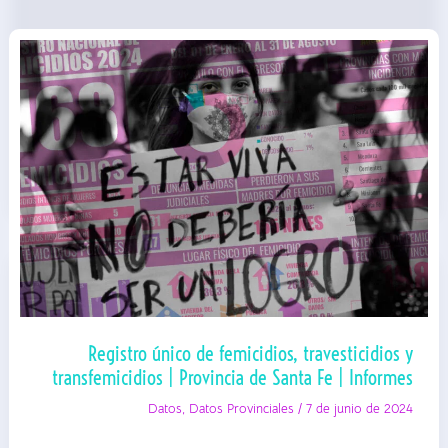
Santa
Fe
|
IPEC
|
Informe
Especial
Registro único de femicidios, travesticidios y
transfemicidios | Provincia de Santa Fe | Informes
Datos
,
Datos Provinciales
/
7 de junio de 2024