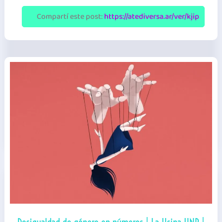
Población
Trans
Compartí este post:
https://atediversa.ar/ver/kjip
|
IPEC
|
Datos