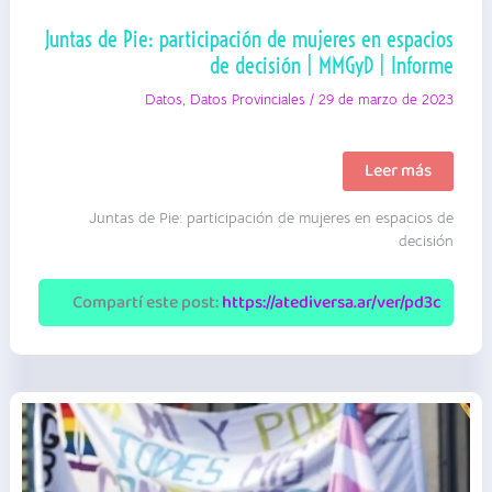
Juntas de Pie: participación de mujeres en espacios
de decisión | MMGyD | Informe
Datos
,
Datos Provinciales
/
29 de marzo de 2023
Juntas
Leer más
de
Pie:
Juntas de Pie: participación de mujeres en espacios de
participación
de
decisión
mujeres
en
espacios
Compartí este post:
https://atediversa.ar/ver/pd3c
de
decisión
|
MMGyD
|
Informe