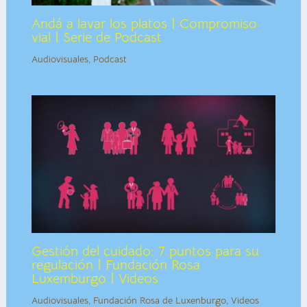
Andá a lavar los platos | Compromiso
vial | Serie de Podcast
Audiovisuales
,
Podcast
Gestión del cuidado: 7 puntos para su
regulación | Fundación Rosa
Luxemburgo | Videos
Audiovisuales
,
Fundación Rosa de Luxenburgo
,
Videos