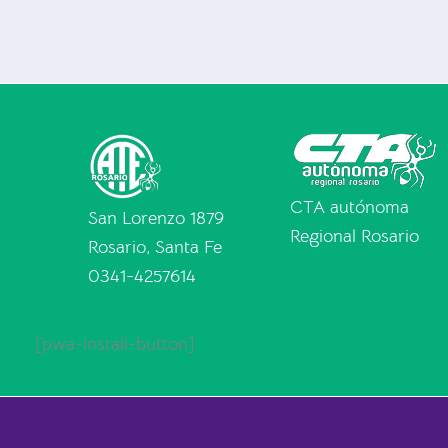
CTA autónoma
San Lorenzo 1879
Regional Rosario
Rosario, Santa Fe
0341-4257614
[pwa-install-button]