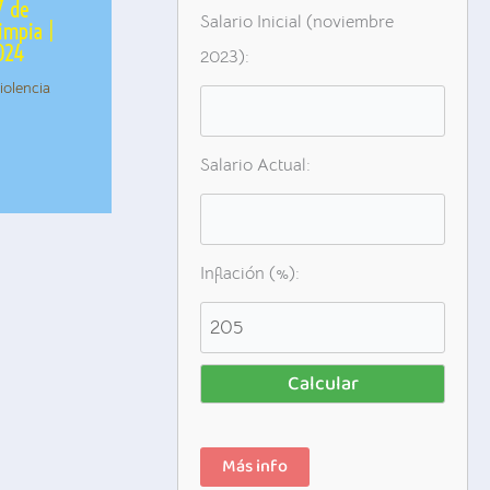
7 de
Salario Inicial (noviembre
impia |
2024
2023):
iolencia
Salario Actual:
Inflación (%):
Calcular
Más info