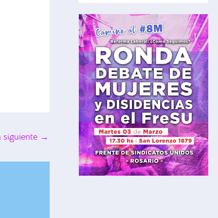
 siguiente
→