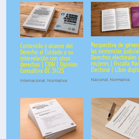
Perspectiva de géner
Contenido y alcance del
las sentencias judicia
Derecho al Cuidado y su
Derechos electorales 
interrelación con otros
mujeres | Fiscalía Na
derechos | CIDH | Opinión
Electoral | Libro digit
Consultiva OC 31/25
Nacional
,
Normativa
Internacional
,
Normativa