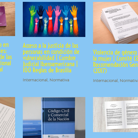
o en
Acceso a la justicia de las
les:
personas en condición de
Violencia de género
de las
vulnerabilidad | Cumbre
la mujer | Comité C
cional
Judicial Iberoamericana |
Recomendación Gene
al
100 Reglas de Brasilia
(2017)
Internacional
,
Normativa
Internacional
,
Normativ