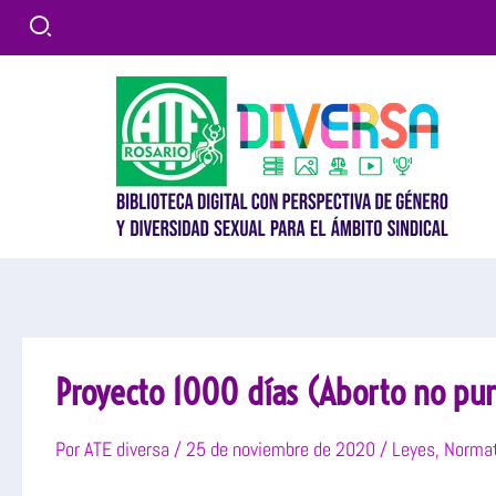
Ir
al
contenido
Proyecto 1000 días (Aborto no pun
Por
ATE diversa
/
25 de noviembre de 2020
/
Leyes
,
Normat