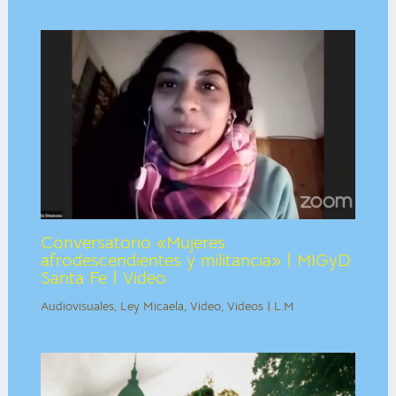
Conversatorio «Mujeres
afrodescendientes y militancia» | MIGyD
Santa Fe | Video
Audiovisuales
,
Ley Micaela
,
Video
,
Videos | L.M