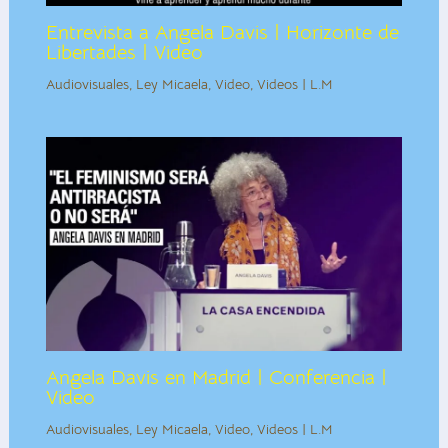
Entrevista a Angela Davis | Horizonte de
Libertades | Video
Audiovisuales
,
Ley Micaela
,
Video
,
Videos | L.M
Angela Davis en Madrid | Conferencia |
Video
Audiovisuales
,
Ley Micaela
,
Video
,
Videos | L.M