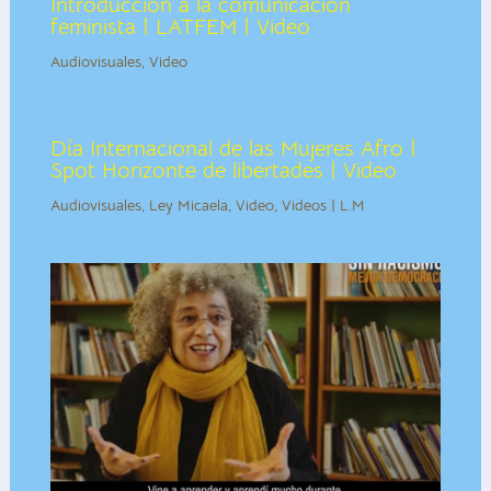
Introducción a la comunicación
feminista | LATFEM | Video
Audiovisuales
,
Video
Día Internacional de las Mujeres Afro |
Spot Horizonte de libertades | Video
Audiovisuales
,
Ley Micaela
,
Video
,
Videos | L.M