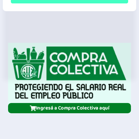
Colección:
Sala
de
ensayos
Ingresá a Compra Colectiva aquí