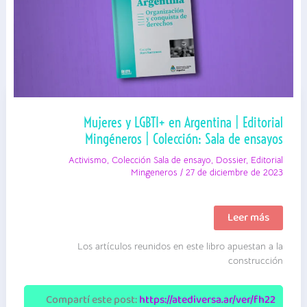
Mujeres y LGBTI+ en Argentina | Editorial
Mingéneros | Colección: Sala de ensayos
Activismo
,
Colección Sala de ensayo
,
Dossier
,
Editorial
Mingeneros
/
27 de diciembre de 2023
Mujeres
Leer más
y
LGBTI+
Los artículos reunidos en este libro apuestan a la
en
Argentina
construcción
|
Editorial
Mingéneros
Compartí este post:
https://atediversa.ar/ver/fh22
|