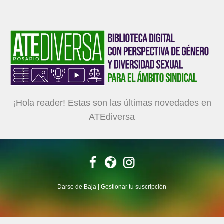
¡Hola
reader!
Estas son las últimas novedades en
ATEdiversa
Darse de Baja
|
Gestionar tu suscripción