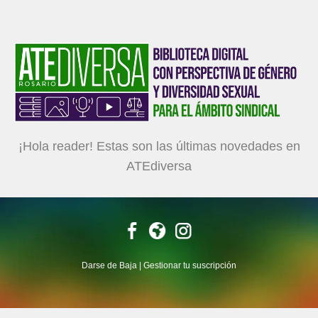
¡Hola
reader!
Estas son las últimas novedades en
ATEdiversa
Darse de Baja
|
Gestionar tu suscripción